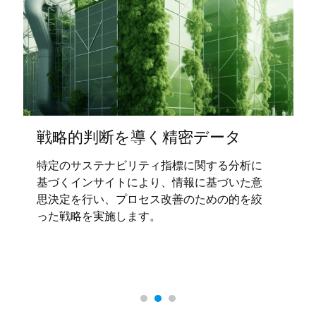
導く精密データ
自動化されたレポ
分析ツール
ティ指標に関する分析に
より、情報に基づいた意
自動化されたサステナビリ
セス改善のための的を絞
定基準により透明性と説明
す。
時間とリソースを節約しま