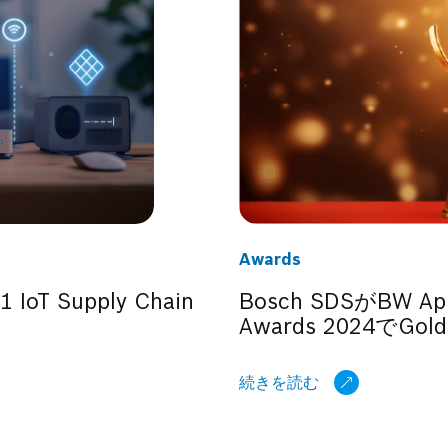
Awards
1 IoT Supply Chain
Bosch SDSがBW Appl
出
Awards 2024でGo
続きを読む