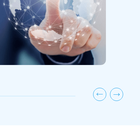
HFS Horizonsは、Bosch SDSのIP主
加速された研究開発、そしてIndustry 4.0
深い専門性を評価しました。また、エッジ
グ、生成AI、ターンキー型ユーティリティ
ートナーエコシステムも報告書で強調され
さらに詳しく